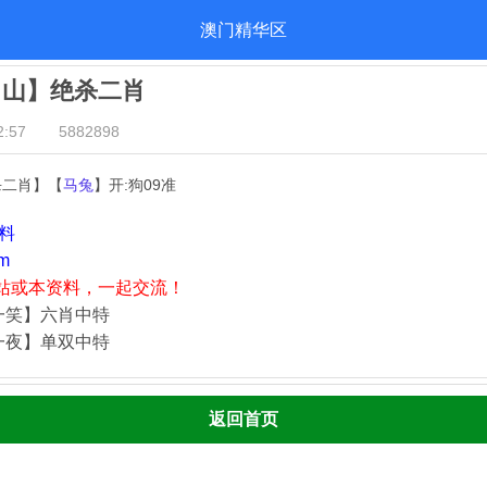
澳门精华区
出山】绝杀二肖
:57
5882898
杀二肖】【
马兔
】开:狗09准
资料
m
站或本资料，一起交流！
一笑】六肖中特
一夜】单双中特
返回首页