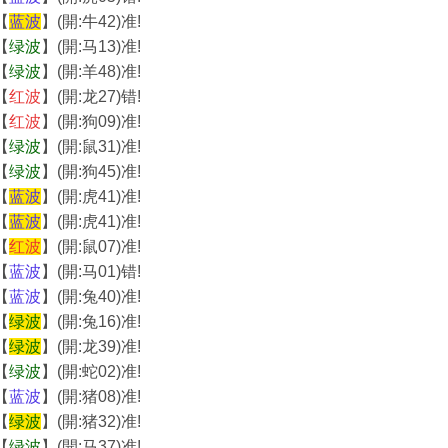
【
蓝
波
】(開:牛42)准!
【
绿
波
】(開:马13)准!
【
绿
波
】(開:羊48)准!
【
红
波
】(開:龙27)错!
【
红
波
】(開:狗09)准!
【
绿
波
】(開:鼠31)准!
【
绿
波
】(開:狗45)准!
【
蓝
波
】(開:虎41)准!
【
蓝
波
】(開:虎41)准!
【
红
波
】(開:鼠07)准!
【
蓝
波
】(開:马01)错!
【
蓝
波
】(開:兔40)准!
【
绿
波
】(開:兔16)准!
【
绿
波
】(開:龙39)准!
【
绿
波
】(開:蛇02)准!
【
蓝
波
】(開:猪08)准!
【
绿
波
】(開:猪32)准!
【
绿
波
】(開:马37)准!