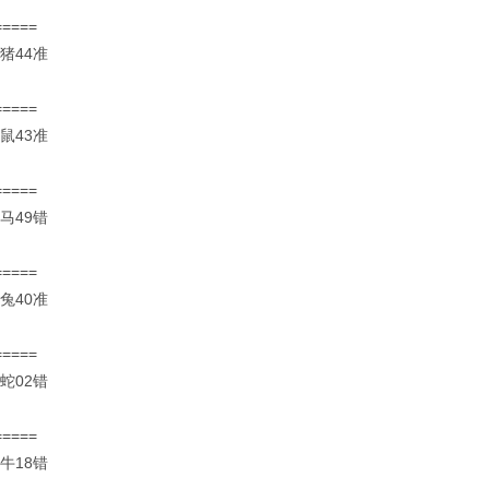
=====
:猪44准
=====
:鼠43准
=====
马49错
=====
:兔40准
=====
蛇02错
=====
牛18错