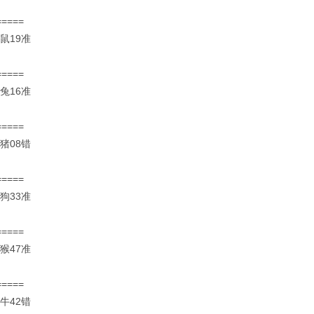
=====
:鼠19准
=====
:兔16准
=====
猪08错
=====
:狗33准
=====
:猴47准
=====
牛42错