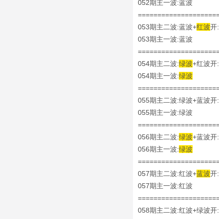
052期主一波:蓝波
====================
053期主二波:蓝波+
红波
开
053期主一波:蓝波
====================
054期主二波:
绿波
+红波开
054期主一波:
绿波
====================
055期主二波:绿波+蓝波开:
055期主一波:绿波
====================
056期主二波:
绿波
+蓝波开
056期主一波:
绿波
====================
057期主二波:红波+
蓝波
开
057期主一波:
红
波
====================
058期主二波:红波+绿波开: