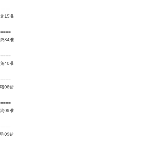
=====
:龙15准
=====
:鸡34准
=====
:兔40准
=====
猪08错
=====
:狗09准
=====
狗09错