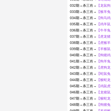
032期→杀三肖→
【龙鼠狗
033期→杀三肖→
【猴羊兔
034期→杀三肖→
【狗马鸡
035期→杀三肖→
【鸡羊鼠
036期→杀三肖→
【牛羊兔
037期→杀三肖→
【虎龙猪
038期→杀三肖→
【虎猴羊
039期→杀三肖→
【羊猴鼠
040期→杀三肖→
【狗猪鸡
041期→杀三肖→
【狗羊兔
042期→杀三肖→
【虎狗龙
043期→杀三肖→
【蛇鼠兔
044期→杀三肖→
【猴蛇龙
045期→杀三肖→
【鸡鼠虎
046期→杀三肖→
【龙猪鼠
047期→杀三肖→
【猴蛇龙
048期→杀三肖→
【狗猪兔
049期→杀三肖→
【羊鸡猴