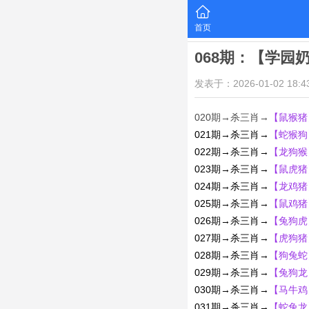
首页
068期：【学园
发表于：2026-01-02 18:43
020期→杀三肖→
【鼠猴猪
021期→杀三肖→
【蛇猴狗
022期→杀三肖→
【龙狗猴
023期→杀三肖→
【鼠虎猪
024期→杀三肖→
【龙鸡猪
025期→杀三肖→
【鼠鸡猪
026期→杀三肖→
【兔狗虎
027期→杀三肖→
【虎狗猪
028期→杀三肖→
【狗兔蛇
029期→杀三肖→
【兔狗龙
030期→杀三肖→
【马牛鸡
031期→杀三肖→
【蛇兔龙