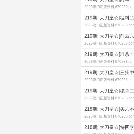
2023澳门正版资料 670288.co
219期: 大刀皇☆[猛料12
2023澳门正版资料 670288.co
219期: 大刀皇☆[前后六
2023澳门正版资料 670288.co
219期: 大刀皇☆[准杀十
2023澳门正版资料 670288.co
219期: 大刀皇☆[三头中
2023澳门正版资料 670288.co
219期: 大刀皇☆[稳杀二
2023澳门正版资料 670288.co
218期: 大刀皇☆[买六不
2023澳门正版资料 670288.co
218期: 大刀皇☆[特四季