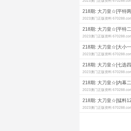
2023澳门正版资料 670288.co
218期: 大刀皇☆[平特两
2023澳门正版资料 670288.co
218期: 大刀皇☆[平特二
2023澳门正版资料 670288.co
218期: 大刀皇☆[大小一
2023澳门正版资料 670288.co
218期: 大刀皇☆[七选四
2023澳门正版资料 670288.co
218期: 大刀皇☆[内幕二
2023澳门正版资料 670288.co
218期: 大刀皇☆[猛料12
2023澳门正版资料 670288.co