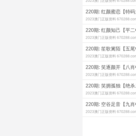
2023澳门正版资料 670288.co
220期: 红颜蜜恋【
2023澳门正版资料 670288.co
220期: 红颜知己【
2023澳门正版资料 670288.co
220期: 笙歌篱陌【
2023澳门正版资料 670288.co
220期: 笑逐颜开【
2023澳门正版资料 670288.co
220期: 笑拥孤独【
2023澳门正版资料 670288.co
220期: 空谷足音【
2023澳门正版资料 670288.co